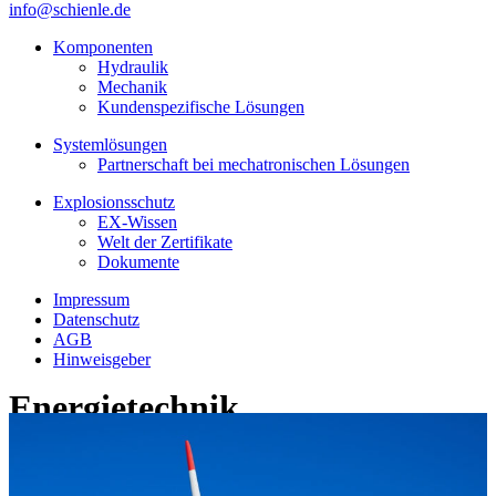
info@schienle.de
Komponenten
Hydraulik
Mechanik
Kundenspezifische Lösungen
Systemlösungen
Partnerschaft bei mechatronischen Lösungen
Explosionsschutz
EX-Wissen
Welt der Zertifikate
Dokumente
Impressum
Datenschutz
AGB
Hinweisgeber
Energietechnik
Um den riesigen Energiebedarf decken zu können und um die
Klimaziele zu erreichen sind alternative bzw. regenerative
Energiequellen erforderlich.