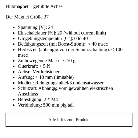
Hubmagnet – geführte Achse
Der Magnet Größe 37
Spannung [V]
: 24
Einschaltdauer [%]
: 20 (without current limit)
Umgebungstemperatur [C°]
: 0 to 40
Betätigungszeit (mit Boost-Strom):
: < 40 msec
Herbstzeit (abhängig von der Schutzschaltung)
: < 100
msec
Zu bewegende Masse
: < 50 g
Querkraft
: < 5 N
Achse
: Verdrehsicher
Aufzug
: > 10 mm (limitable)
Medien
: Reinigungsmittel/Kondensatwasser
Schutzart
: Abhängig vom gewählten elektrischen
Anschluss
Befestigung
: 2 * M4
Verbindung
: 500 mm pig tail
Alle Infos zum Produkt