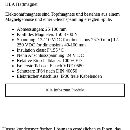
HLA Haftmagnet
Elektrohaftmagnete sind Topfmagnete und bestehen aus einem
Magnetgehäuse und einer Gleichspannung erregten Spule.
Abmessungen
: 25-100 mm
Kraft des Magneten
: 150-3700 N
Spannung
: 12-110 VDC for dimensions 25-30 mm | 12-
250 VDC for dimensions 40-100 mm
Insulation class
: F/155 °C
Nenn Anschlussspannung
: 24 V DC
Relative Einschaltdauer
: 100 % ED
Isolierstoffklasse
: F nach VDE 0580
Schutzart
: IP64 nach DIN 40050
Elektrischer Anschluss
: IP00 freie Kabelenden
Alle Infos zum Produkt
Unsere kundenspezifischen Lösungen ermöglichen es Ihnen, das