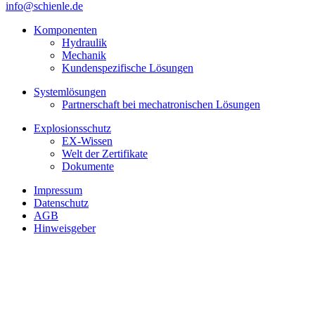
info@schienle.de
Komponenten
Hydraulik
Mechanik
Kundenspezifische Lösungen
Systemlösungen
Partnerschaft bei mechatronischen Lösungen
Explosionsschutz
EX-Wissen
Welt der Zertifikate
Dokumente
Impressum
Datenschutz
AGB
Hinweisgeber
Unsere Services
Eigeninitiative und Leidenschaft bei allem was wir tun sind
Ausdruck unserer Werte.