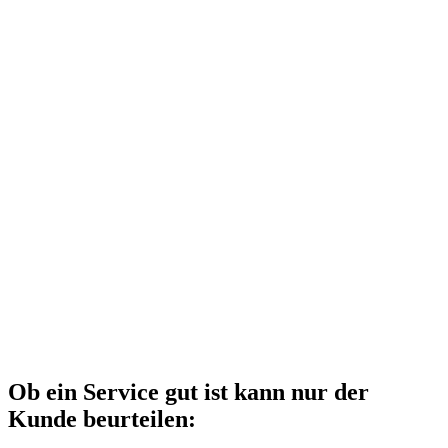
Daten sind das neue Gold. Die Datenpakete, welche jedes einzelne
unserer Produkte vor dem Verlassen unserer Produktionsstätte
erzeugt, sind für Sie von hohem Nutzen. Wir sind bereit und offen,
diesen Datenschatz mit Ihnen zu heben.
Ob ein Service gut ist kann nur der
Kunde beurteilen: