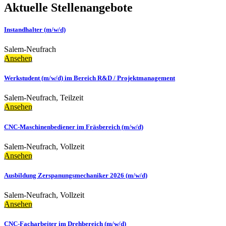
Aktuelle Stellenangebote
Instandhalter (m/w/d)
Salem-Neufrach
Ansehen
Werkstudent (m/w/d) im Bereich R&D / Projektmanagement
Salem-Neufrach
,
Teilzeit
Ansehen
CNC-Maschinenbediener im Fräsbereich (m/w/d)
Salem-Neufrach
,
Vollzeit
Ansehen
Ausbildung Zerspanungsmechaniker 2026 (m/w/d)
Salem-Neufrach
,
Vollzeit
Ansehen
CNC-Facharbeiter im Drehbereich (m/w/d)