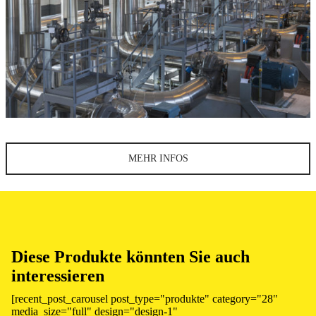
MEHR INFOS
Diese Produkte könnten Sie auch
interessieren
[recent_post_carousel post_type="produkte" category="28"
media_size="full" design="design-1"