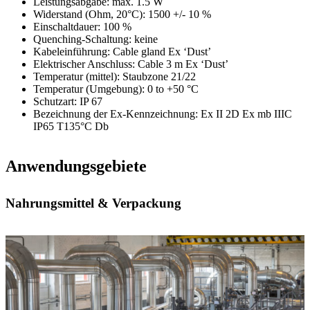
Leistungsabgabe
: max. 1.5 W
Widerstand (Ohm, 20°C)
: 1500 +/- 10 %
Einschaltdauer
: 100 %
Quenching-Schaltung
: keine
Kabeleinführung
: Cable gland Ex ‘Dust’
Elektrischer Anschluss
: Cable 3 m Ex ‘Dust’
Temperatur (mittel)
: Staubzone 21/22
Temperatur (Umgebung)
: 0 to +50 °C
Schutzart
: IP 67
Bezeichnung der Ex-Kennzeichnung
: Ex II 2D Ex mb IIIC
IP65 T135°C Db
Anwendungsgebiete
Nahrungsmittel & Verpackung