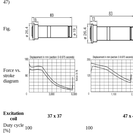
47)
Fig.
Force vs.
stroke
diagram
Excitation
37 x 37
47 x
coil
Duty cycle
100
100
[%]