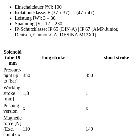
Einschaltdauer [%]
: 100
Isolationsklasse
: F (37 x 37) | 1 (47 x 47)
Leistung [W]
: 3 – 30
Spannung [V]
: 12 – 230
IP-Schutzklasse
: IP 65 (DIN-A) | IP 67 (AMP-Junior,
Deutsch, Cannon-CA, DESINA M12X1)
Solenoid
tube 19
long stroke
short stroke
mm
Pressure-
tight up
350
350
to [bar]
Working
stroke
1,8
1
[mm]
Pushing
x
x
version
Magnetic
force [N]
(Exc.
110
140
coil 47 x