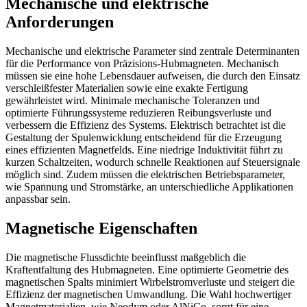
Mechanische und elektrische
Anforderungen
Mechanische und elektrische Parameter sind zentrale Determinanten
für die Performance von Präzisions-Hubmagneten. Mechanisch
müssen sie eine hohe Lebensdauer aufweisen, die durch den Einsatz
verschleißfester Materialien sowie eine exakte Fertigung
gewährleistet wird. Minimale mechanische Toleranzen und
optimierte Führungssysteme reduzieren Reibungsverluste und
verbessern die Effizienz des Systems. Elektrisch betrachtet ist die
Gestaltung der Spulenwicklung entscheidend für die Erzeugung
eines effizienten Magnetfelds. Eine niedrige Induktivität führt zu
kurzen Schaltzeiten, wodurch schnelle Reaktionen auf Steuersignale
möglich sind. Zudem müssen die elektrischen Betriebsparameter,
wie Spannung und Stromstärke, an unterschiedliche Applikationen
anpassbar sein.
Magnetische Eigenschaften
Die magnetische Flussdichte beeinflusst maßgeblich die
Kraftentfaltung des Hubmagneten. Eine optimierte Geometrie des
magnetischen Spalts minimiert Wirbelstromverluste und steigert die
Effizienz der magnetischen Umwandlung. Die Wahl hochwertiger
Magnetmaterialien, wie Neodym oder AlNiCo, sorgt für eine