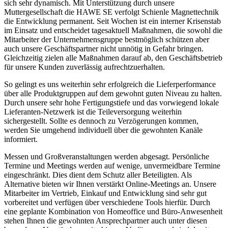
sich sehr dynamisch. Mit Unterstützung durch unsere
Muttergesellschaft die HAWE SE verfolgt Schienle Magnettechnik
die Entwicklung permanent. Seit Wochen ist ein interner Krisenstab
im Einsatz und entscheidet tagesaktuell Maßnahmen, die sowohl die
Mitarbeiter der Unternehmensgruppe bestmöglich schützen aber
auch unsere Geschäftspartner nicht unnötig in Gefahr bringen.
Gleichzeitig zielen alle Maßnahmen darauf ab, den Geschäftsbetrieb
für unsere Kunden zuverlässig aufrechtzuerhalten.
So gelingt es uns weiterhin sehr erfolgreich die Lieferperformance
über alle Produktgruppen auf dem gewohnt guten Niveau zu halten.
Durch unsere sehr hohe Fertigungstiefe und das vorwiegend lokale
Lieferanten-Netzwerk ist die Teileversorgung weiterhin
sichergestellt. Sollte es dennoch zu Verzögerungen kommen,
werden Sie umgehend individuell über die gewohnten Kanäle
informiert.
Messen und Großveranstaltungen werden abgesagt. Persönliche
Termine und Meetings werden auf wenige, unvermeidbare Termine
eingeschränkt. Dies dient dem Schutz aller Beteiligten. Als
Alternative bieten wir Ihnen verstärkt Online-Meetings an. Unsere
Mitarbeiter im Vertrieb, Einkauf und Entwicklung sind sehr gut
vorbereitet und verfügen über verschiedene Tools hierfür. Durch
eine geplante Kombination von Homeoffice und Büro-Anwesenheit
stehen Ihnen die gewohnten Ansprechpartner auch unter diesen