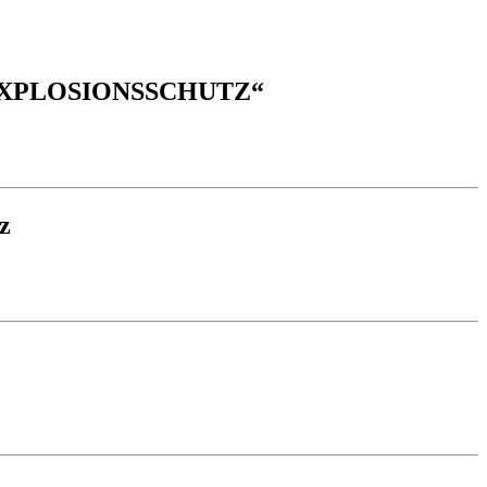
nz „ EXPLOSIONSSCHUTZ“
z