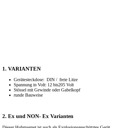
Send
This field should be left blank
Datenblatt
Alle Vorteile und Varianten auf einem
Blick:
1. VARIANTEN
Gerätesteckdose: DIN / freie Litze
Spannung in Volt: 12 bis205 Volt
Stössel mit Gewinde oder Gabelkopf
runde Bauweise
2. Ex und NON- Ex Varianten
Dieser Hubmagnet ist auch als Explosionsgeschütztes Gerät